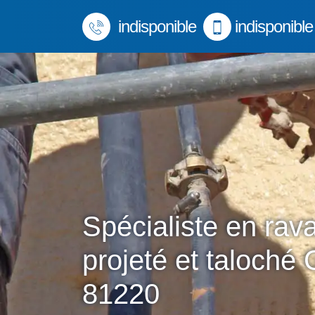
indisponible
indisponible
Spécialiste en rav
projeté et taloché 
81220