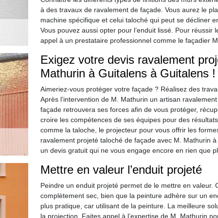
à des travaux de ravalement de façade. Vous aurez le plaisi
machine spécifique et celui taloché qui peut se décliner e
Vous pouvez aussi opter pour l’enduit lissé. Pour réussir l
appel à un prestataire professionnel comme le façadier M
Exigez votre devis ravalement pro
Mathurin à Guitalens à Guitalens !
Aimeriez-vous protéger votre façade ? Réalisez des trava
Après l’intervention de M. Mathurin un artisan ravalement
façade retrouvera ses forces afin de vous protéger, récu
croire les compétences de ses équipes pour des résultats a
comme la taloche, le projecteur pour vous offrir les forme
ravalement projeté taloché de façade avec M. Mathurin à 
un devis gratuit qui ne vous engage encore en rien que plu
Mettre en valeur l’enduit projeté
Peindre un enduit projeté permet de le mettre en valeur. 
complètement sec, bien que la peinture adhère sur un end
plus pratique, car utilisant de la peinture. La meilleure sol
la projection. Faites appel à l’expertise de M. Mathurin 