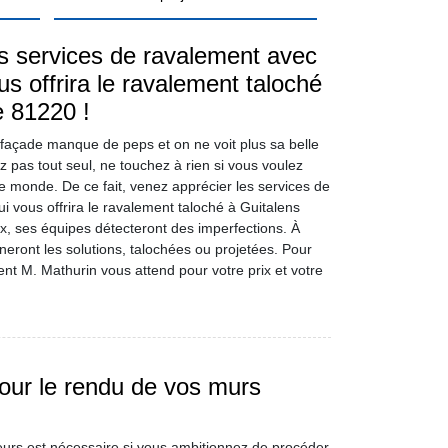
s services de ravalement avec
s offrira le ravalement taloché
e 81220 !
façade manque de peps et on ne voit plus sa belle
z pas tout seul, ne touchez à rien si vous voulez
 le monde. De ce fait, venez apprécier les services de
 vous offrira le ravalement taloché à Guitalens
x, ses équipes détecteront des imperfections. À
mineront les solutions, talochées ou projetées. Pour
nt M. Mathurin vous attend pour votre prix et votre
pour le rendu de vos murs
rieurs est nécessaire si vous ambitionnez de procéder