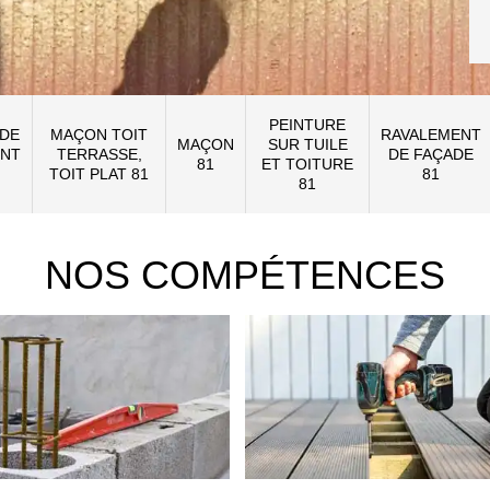
PEINTURE
 DE
MAÇON TOIT
RAVALEMENT
MAÇON
SUR TUILE
NT
TERRASSE,
DE FAÇADE
81
ET TOITURE
TOIT PLAT 81
81
81
NOS COMPÉTENCES