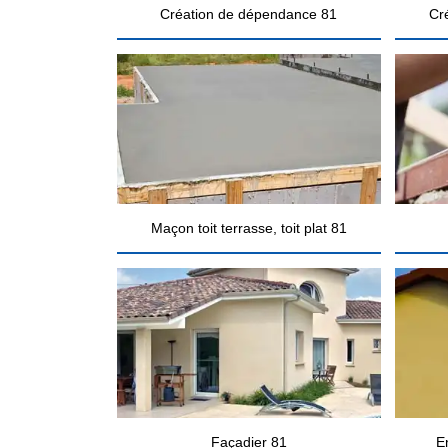
Création de dépendance 81
Cr
Maçon toit terrasse, toit plat 81
Façadier 81
E