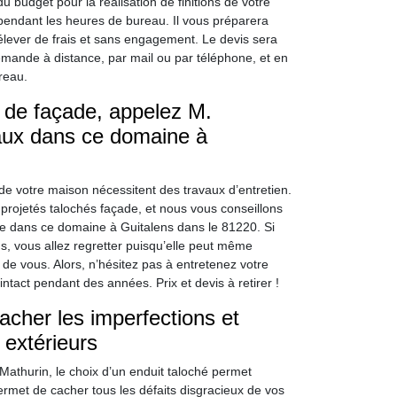
 budget pour la réalisation de finitions de votre
 pendant les heures de bureau. Il vous préparera
élever de frais et sans engagement. Le devis sera
mande à distance, par mail ou par téléphone, et en
reau.
s de façade, appelez M.
vaux dans ce domaine à
de votre maison nécessitent des travaux d’entretien.
projetés talochés façade, et nous vous conseillons
te dans ce domaine à Guitalens dans le 81220. Si
ns, vous allez regretter puisqu’elle peut même
 de vous. Alors, n’hésitez pas à entretenez votre
intact pendant des années. Prix et devis à retirer !
cacher les imperfections et
extérieurs
athurin, le choix d’un enduit taloché permet
ermet de cacher tous les défaits disgracieux de vos