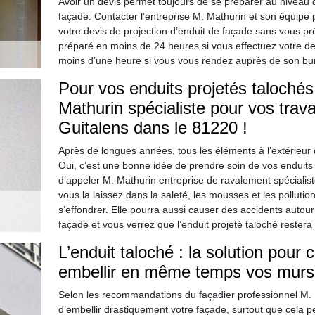
Avoir un devis permet toujours de se préparer au niveau du
façade. Contacter l’entreprise M. Mathurin et son équipe
votre devis de projection d’enduit de façade sans vous pr
préparé en moins de 24 heures si vous effectuez votre de
moins d’une heure si vous vous rendez auprès de son bu
Pour vos enduits projetés taloché
Mathurin spécialiste pour vos tra
Guitalens dans le 81220 !
Après de longues années, tous les éléments à l’extérieur 
Oui, c’est une bonne idée de prendre soin de vos enduits 
d’appeler M. Mathurin entreprise de ravalement spécialis
vous la laissez dans la saleté, les mousses et les pollutio
s’effondrer. Elle pourra aussi causer des accidents autour
façade et vous verrez que l’enduit projeté taloché restera 
L’enduit taloché : la solution pour 
embellir en même temps vos murs 
Selon les recommandations du façadier professionnel M. M
d’embellir drastiquement votre façade, surtout que cela p